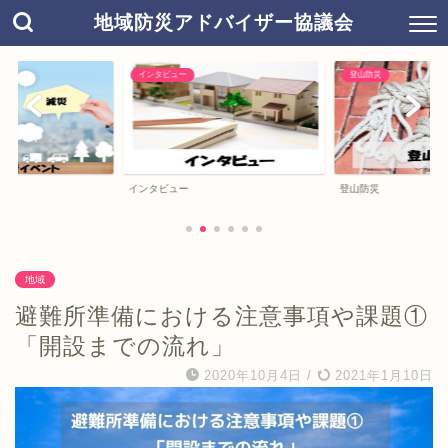
地域防災アドバイザー協議会
インタビュー
登山防災
インタビュー
登山防災
地域
避難所準備における注意事項や課題①
「開設までの流れ」
2020年10月4日
/
2021年1月10日