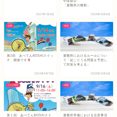
や課題②
「避難所の種類」
2021年1月4日
2020年10月4日
企業
地域
第2回 あべてんBOSAIスイッ
避難所におけるルールについ
チ 開催です
て「起こりうる問題を予想し
て対策を考える」
2024年9月15日
2020年10月4日
ペット防災
地域
第１回 あべてんBOSAIスイ
避難所準備における注意事項