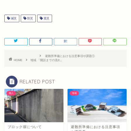
減災
防災
震災
避難所準備における注意事項や課題①
HOME
地域
「開設までの流れ」
RELATED POST
個人
地域
ブロック塀について
避難所準備における注意事項