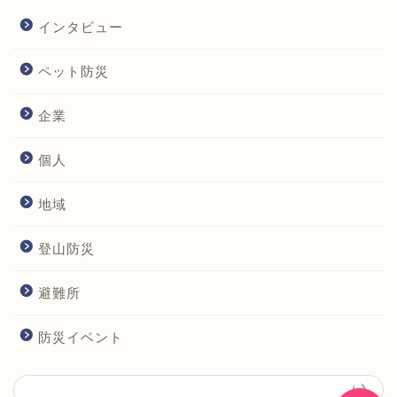
インタビュー
ホーム
ペット防災
団体紹介
企業
地域BOSAIコンソーシアム
個人
防災座談会（あべてん防災コ
地域
ンソーシアム）
登山防災
あべてんBOSAIスイッチ
避難所
防災イベント
防災イベント