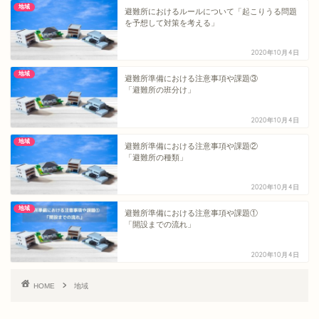
地域
避難所におけるルールについて「起こりうる問題
を予想して対策を考える」
2020年10月4日
地域
避難所準備における注意事項や課題③
「避難所の班分け」
2020年10月4日
地域
避難所準備における注意事項や課題②
「避難所の種類」
2020年10月4日
地域
避難所準備における注意事項や課題①
「開設までの流れ」
2020年10月4日
HOME
地域